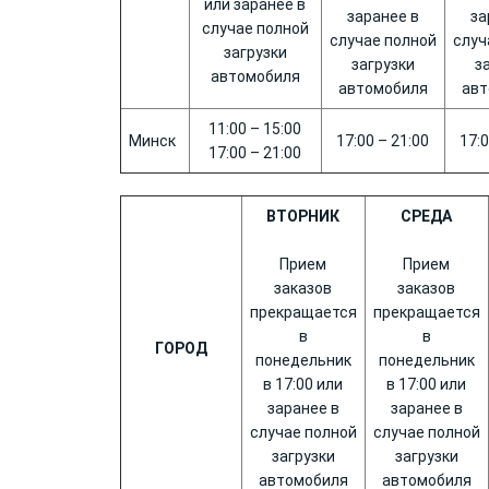
или заранее в
заранее в
за
случае полной
случае полной
случ
загрузки
загрузки
з
автомобиля
автомобиля
авт
11:00 – 15:00
Минск
17:00 – 21:00
17:0
17:00 – 21:00
ВТОРНИК
СРЕДА
Прием
Прием
заказов
заказов
прекращается
прекращается
в
в
ГОРОД
понедельник
понедельник
в 17:00 или
в 17:00 или
заранее в
заранее в
случае полной
случае полной
загрузки
загрузки
автомобиля
автомобиля